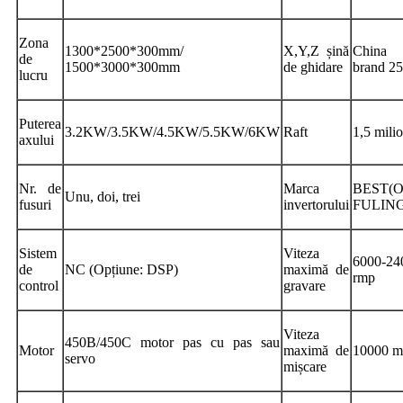
Zona
1300*2500*300mm/
X,Y,Z șină
China
de
1500*3000*300mm
de ghidare
brand 2
lucru
Puterea
3.2KW/3.5KW/4.5KW/5.5KW/6KW
Raft
1,5 mili
axului
Nr. de
Marca
BEST(Op
Unu, doi, trei
fusuri
invertorului
FULING
Sistem
Viteza
6000-24
de
NC (Opțiune: DSP)
maximă de
rmp
control
gravare
Viteza
450B/450C motor pas cu pas sau
Motor
maximă de
10000 m
servo
mișcare