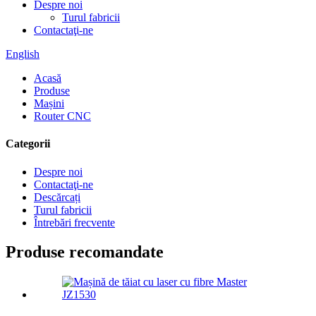
Despre noi
Turul fabricii
Contactaţi-ne
English
Acasă
Produse
Mașini
Router CNC
Categorii
Despre noi
Contactaţi-ne
Descărcați
Turul fabricii
Întrebări frecvente
Produse recomandate