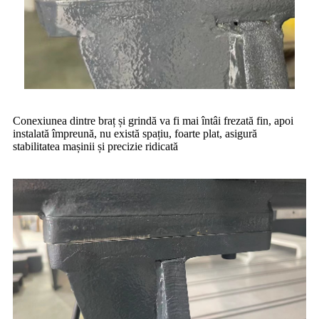
Conexiunea dintre braț și grindă va fi mai întâi frezată fin, apoi
instalată împreună, nu există spațiu, foarte plat, asigură
stabilitatea mașinii și precizie ridicată