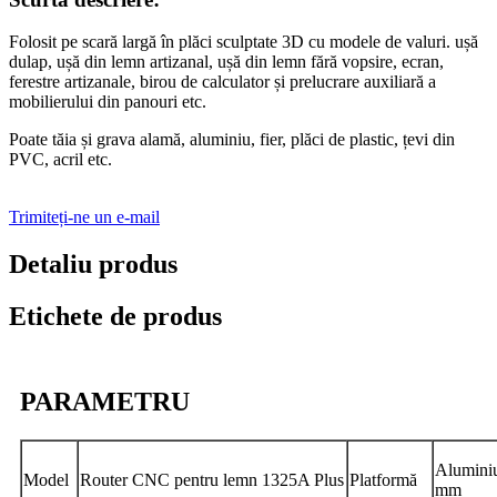
Folosit pe scară largă în plăci sculptate 3D cu modele de valuri. ușă
dulap, ușă din lemn artizanal, ușă din lemn fără vopsire, ecran,
ferestre artizanale, birou de calculator și prelucrare auxiliară a
mobilierului din panouri etc.
Poate tăia și grava alamă, aluminiu, fier, plăci de plastic, țevi din
PVC, acril etc.
Trimiteți-ne un e-mail
Detaliu produs
Etichete de produs
PARAMETRU
Alumini
Model
Router CNC pentru lemn 1325A Plus
Platformă
mm