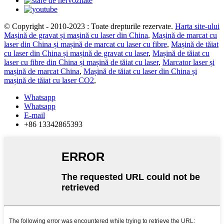
© Copyright - 2010-2023 : Toate drepturile rezervate.
Harta site-ului
Mașină de gravat și mașină cu laser din China
,
Mașină de marcat cu
laser din China și mașină de marcat cu laser cu fibre
,
Mașină de tăiat
cu laser din China și mașină de gravat cu laser
,
Mașină de tăiat cu
laser cu fibre din China și mașină de tăiat cu laser
,
Marcator laser și
mașină de marcat China
,
Mașină de tăiat cu laser din China și
mașină de tăiat cu laser CO2
,
Whatsapp
Whatsapp
E-mail
+86 13342865393