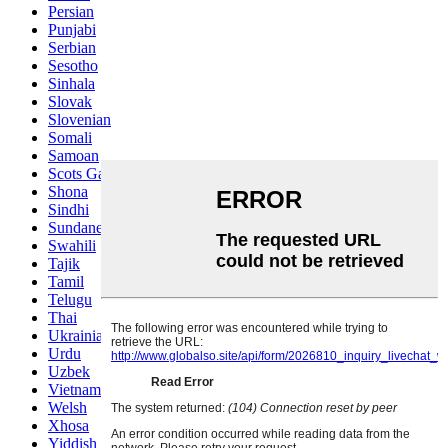
Persian
Punjabi
Serbian
Sesotho
Sinhala
Slovak
Slovenian
Somali
Samoan
Scots Gaelic
Shona
Sindhi
Sundanese
Swahili
Tajik
Tamil
Telugu
Thai
Ukrainian
Urdu
Uzbek
Vietnamese
Welsh
Xhosa
Yiddish