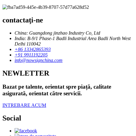
contactaţi-ne
China: Guangdong jinzhao Industry Co, Ltd
India: B-9/1 Phase-1 Badli Industrial Area Badli North West
Delhi 110042
+86 13342865393
+91 9911192205
info@nowsignchina.com
NEWLETTER
Bazat pe talente, orientat spre piață, calitate
asigurată, orientat către servicii.
INTREBARE ACUM
Social