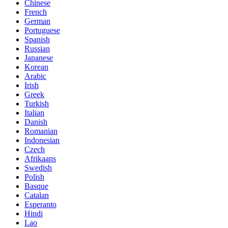
Chinese
French
German
Portuguese
Spanish
Russian
Japanese
Korean
Arabic
Irish
Greek
Turkish
Italian
Danish
Romanian
Indonesian
Czech
Afrikaans
Swedish
Polish
Basque
Catalan
Esperanto
Hindi
Lao