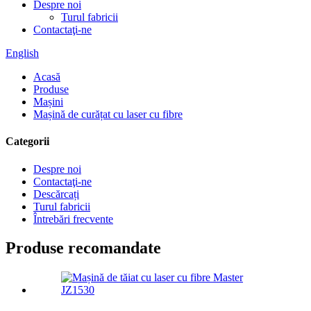
Despre noi
Turul fabricii
Contactaţi-ne
English
Acasă
Produse
Mașini
Mașină de curățat cu laser cu fibre
Categorii
Despre noi
Contactaţi-ne
Descărcați
Turul fabricii
Întrebări frecvente
Produse recomandate