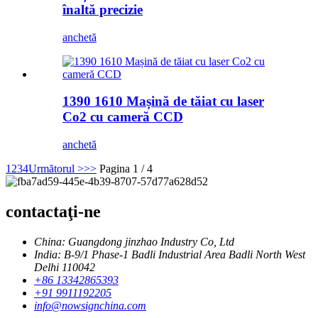
înaltă precizie
anchetă
1390 1610 Mașină de tăiat cu laser
Co2 cu cameră CCD
anchetă
1
2
3
4
Următorul >
>>
Pagina 1 / 4
contactaţi-ne
China: Guangdong jinzhao Industry Co, Ltd
India: B-9/1 Phase-1 Badli Industrial Area Badli North West
Delhi 110042
+86 13342865393
+91 9911192205
info@nowsignchina.com