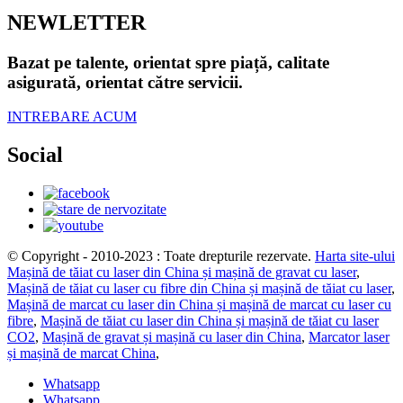
NEWLETTER
Bazat pe talente, orientat spre piață, calitate
asigurată, orientat către servicii.
INTREBARE ACUM
Social
© Copyright - 2010-2023 : Toate drepturile rezervate.
Harta site-ului
Mașină de tăiat cu laser din China și mașină de gravat cu laser
,
Mașină de tăiat cu laser cu fibre din China și mașină de tăiat cu laser
,
Mașină de marcat cu laser din China și mașină de marcat cu laser cu
fibre
,
Mașină de tăiat cu laser din China și mașină de tăiat cu laser
CO2
,
Mașină de gravat și mașină cu laser din China
,
Marcator laser
și mașină de marcat China
,
Whatsapp
Whatsapp