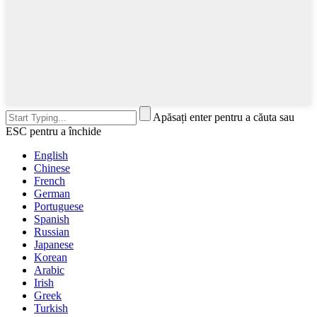
Apăsați enter pentru a căuta sau
ESC pentru a închide
English
Chinese
French
German
Portuguese
Spanish
Russian
Japanese
Korean
Arabic
Irish
Greek
Turkish