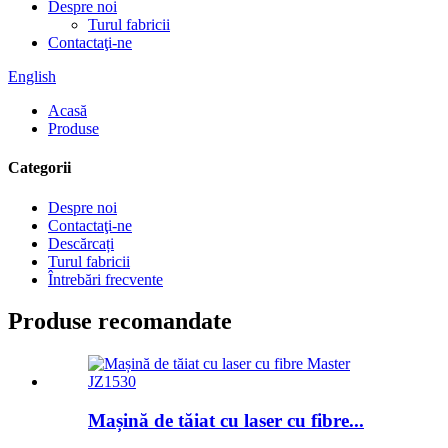
Despre noi
Turul fabricii
Contactaţi-ne
English
Acasă
Produse
Categorii
Despre noi
Contactaţi-ne
Descărcați
Turul fabricii
Întrebări frecvente
Produse recomandate
Mașină de tăiat cu laser cu fibre...