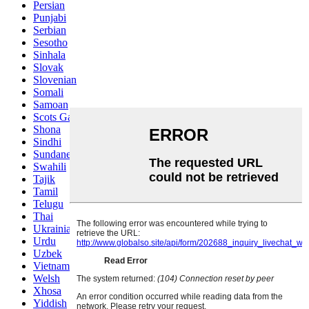
Persian
Punjabi
Serbian
Sesotho
Sinhala
Slovak
Slovenian
Somali
Samoan
Scots Gaelic
Shona
Sindhi
Sundanese
Swahili
Tajik
Tamil
Telugu
Thai
Ukrainian
Urdu
Uzbek
Vietnamese
Welsh
Xhosa
Yiddish