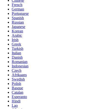
Chinese
French
German
Portuguese
Spanish
Russian
Japanese
Korean
Arabic
Irish
Greek
Turkish
Italian
Danish
Romanian
Indonesian
Czech
Afrikaans
Swedish
Polish
Basque
Catalan
Esperanto
Hindi
Lao