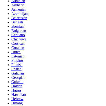
Albanian
Amharic
Armenian
Azerbaijani
Belarusian
Bengali
Bosnian
Bulgarian
Cebuano
Chichewa
Corsican
Croatian
Dutch
Estonian
Filipino
Finnish
Frisian
Galician
Georgian
Gujarati
Haitian
Hausa
Hawaiian
Hebrew
Hmong