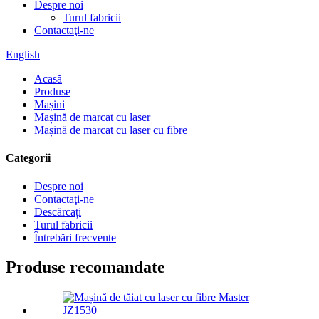
Despre noi
Turul fabricii
Contactaţi-ne
English
Acasă
Produse
Mașini
Mașină de marcat cu laser
Mașină de marcat cu laser cu fibre
Categorii
Despre noi
Contactaţi-ne
Descărcați
Turul fabricii
Întrebări frecvente
Produse recomandate