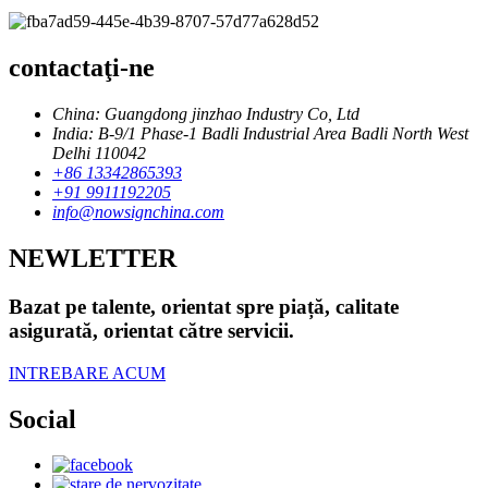
contactaţi-ne
China: Guangdong jinzhao Industry Co, Ltd
India: B-9/1 Phase-1 Badli Industrial Area Badli North West
Delhi 110042
+86 13342865393
+91 9911192205
info@nowsignchina.com
NEWLETTER
Bazat pe talente, orientat spre piață, calitate
asigurată, orientat către servicii.
INTREBARE ACUM
Social