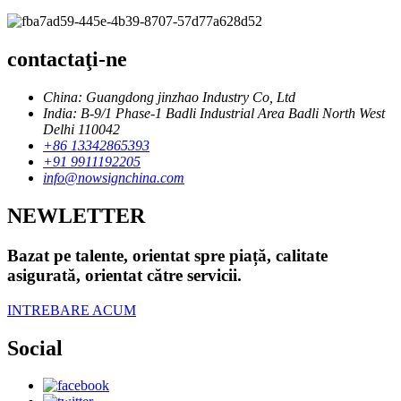
contactaţi-ne
China: Guangdong jinzhao Industry Co, Ltd
India: B-9/1 Phase-1 Badli Industrial Area Badli North West
Delhi 110042
+86 13342865393
+91 9911192205
info@nowsignchina.com
NEWLETTER
Bazat pe talente, orientat spre piață, calitate
asigurată, orientat către servicii.
INTREBARE ACUM
Social