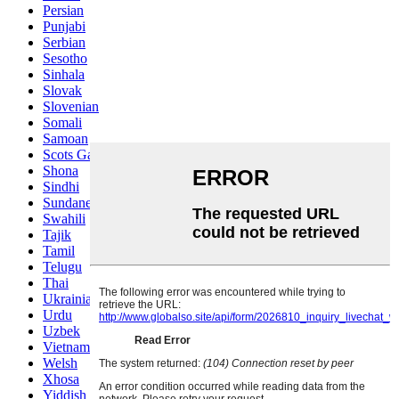
Persian
Punjabi
Serbian
Sesotho
Sinhala
Slovak
Slovenian
Somali
Samoan
Scots Gaelic
Shona
Sindhi
Sundanese
Swahili
Tajik
Tamil
Telugu
Thai
Ukrainian
Urdu
Uzbek
Vietnamese
Welsh
Xhosa
Yiddish