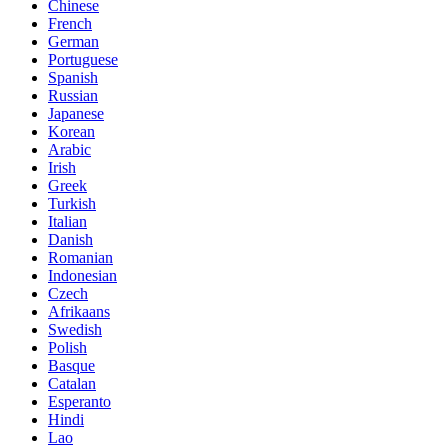
Chinese
French
German
Portuguese
Spanish
Russian
Japanese
Korean
Arabic
Irish
Greek
Turkish
Italian
Danish
Romanian
Indonesian
Czech
Afrikaans
Swedish
Polish
Basque
Catalan
Esperanto
Hindi
Lao