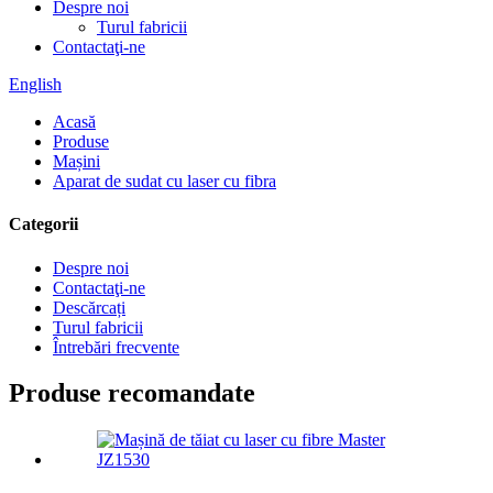
Despre noi
Turul fabricii
Contactaţi-ne
English
Acasă
Produse
Mașini
Aparat de sudat cu laser cu fibra
Categorii
Despre noi
Contactaţi-ne
Descărcați
Turul fabricii
Întrebări frecvente
Produse recomandate