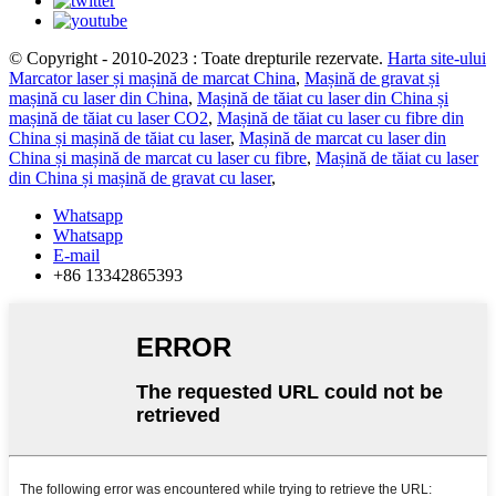
© Copyright - 2010-2023 : Toate drepturile rezervate.
Harta site-ului
Marcator laser și mașină de marcat China
,
Mașină de gravat și
mașină cu laser din China
,
Mașină de tăiat cu laser din China și
mașină de tăiat cu laser CO2
,
Mașină de tăiat cu laser cu fibre din
China și mașină de tăiat cu laser
,
Mașină de marcat cu laser din
China și mașină de marcat cu laser cu fibre
,
Mașină de tăiat cu laser
din China și mașină de gravat cu laser
,
Whatsapp
Whatsapp
E-mail
+86 13342865393