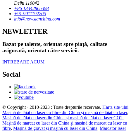
Delhi 110042
+86 13342865393
+91 9911192205
info@nowsignchina.com
NEWLETTER
Bazat pe talente, orientat spre piață, calitate
asigurată, orientat către servicii.
INTREBARE ACUM
Social
© Copyright - 2010-2023 : Toate drepturile rezervate.
Harta site-ului
Mașină de tăiat cu laser cu fibre din China și mașină de tăiat cu laser
,
Mașină de tăiat cu laser din China și mașină de tăiat cu laser CO2
,
Mașină de marcat cu laser din China și mașină de marcat cu laser cu
fibre
,
Mașină de gravat și mașină cu laser din China
,
Marcator laser