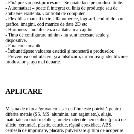
- Fără pre sau post-procesare – Se poate face pe produse finite.
- Automatizat – poate fi integrat cu linia de producție sau de
ambalare existentă. Controlat de computer.
- Flexibil – marcați texte, alfanumerice, logo-uri, coduri de bare,
grafice, imagini, cod matrice de date 2D etc.
- Harmness – nu afectează calitatea marcajului.
- Timp de configurare minim - nu sunt necesare scule și
dispozitive.
- Fara consumabile.
- Îmbunătățește valoarea estetică și monetară a produselor.
- Prevenirea contrafacerii și a falsificării, urmărirea și identificarea
produselor și așa mai departe.
APLICARE
Mașina de marcat/gravat cu laser cu fibre este potrivită pentru
diferite metale (SS, MS, aluminiu, aur, argint etc.), aliaje,
materiale cu oxid metalic și unele materiale nemetalice (placă de
siliciu, ceramică, plastic, cauciuc, rășină epoxidica, ABS,
cerneală de imprimare, placare, pulverizare și film de acoperire