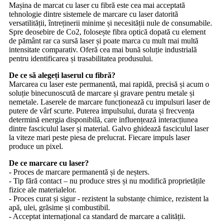
Mașina de marcat cu laser cu fibră este cea mai acceptată
tehnologie dintre sistemele de marcare cu laser datorită
versatilității, întreținerii minime și necesității nule de consumabile.
Spre deosebire de Co2, folosește fibra optică dopată cu element
de pământ rar ca sursă laser și poate marca cu mult mai multă
intensitate comparativ. Oferă cea mai bună soluție industrială
pentru identificarea și trasabilitatea produsului.
De ce să alegeți laserul cu fibră?
Marcarea cu laser este permanentă, mai rapidă, precisă și acum o
soluție binecunoscută de marcare și gravare pentru metale și
nemetale. Laserele de marcare funcționează cu impulsuri laser de
putere de vârf scurte. Puterea impulsului, durata și frecvența
determină energia disponibilă, care influențează interacțiunea
dintre fasciculul laser și material. Galvo ghidează fasciculul laser
la viteze mari peste piesa de prelucrat. Fiecare impuls laser
produce un pixel.
De ce marcare cu laser?
- Proces de marcare permanentă și de neșters.
- Tip fără contact – nu produce stres și nu modifică proprietățile
fizice ale materialelor.
- Proces curat și sigur - rezistent la substanțe chimice, rezistent la
apă, ulei, grăsime și combustibil.
- Acceptat internațional ca standard de marcare a calității.