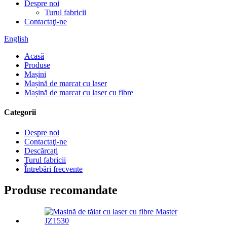
Despre noi
Turul fabricii
Contactaţi-ne
English
Acasă
Produse
Mașini
Mașină de marcat cu laser
Mașină de marcat cu laser cu fibre
Categorii
Despre noi
Contactaţi-ne
Descărcați
Turul fabricii
Întrebări frecvente
Produse recomandate