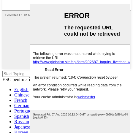
Apăsați enter pentru a căuta sau
ESC pentru a închide
English
Chinese
French
German
Portuguese
Spanish
Russian
Japanese
Korean