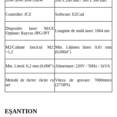
20W/30W/50W/100W
200 x 200 mm / 300 x 300 mm
Controller: JCZ
Software: EZCad
Dispozitiv laser: MAX
Lungime de undă laser: 1064 nm
Opțiune: Raycus /IPG/JPT
M2/Calitate fascicul M2:
Min. Lățimea liniei: 0,01 mm
<1,2
(0,0004")
Min. Literă: 0,2 mm (0,008")
Alimentare: 220V / 50Hz / 1kVA
Metodă de răcire: răcire cu
Viteza de gravare: 7000mm/s
aer
(275IPS)
EŞANTION