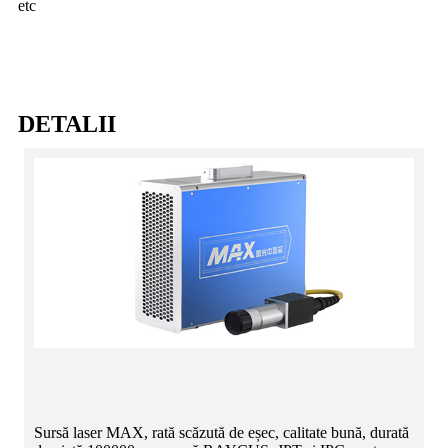
etc
DETALII
Sursă laser MAX, rată scăzută de eșec, calitate bună, durată